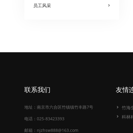
员工风采
联系我们
友情
地址：南京市六合区竹镇镇竹丰路7号
竹海
科林
电话：025-83423393
邮箱：njzhsw888@163.com