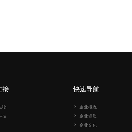
连接
快速导航
生物
企业概况
科技
企业资质
企业文化