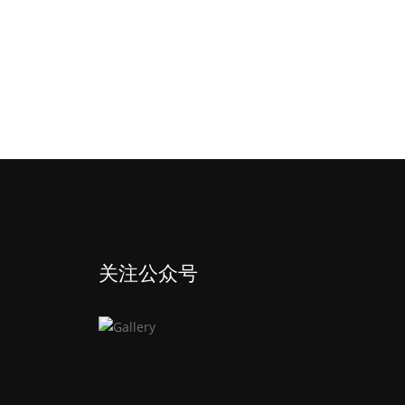
关注公众号