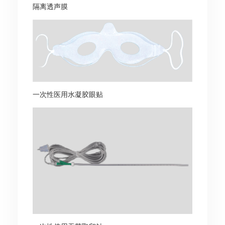
隔离透声膜
一次性医用水凝胶眼贴