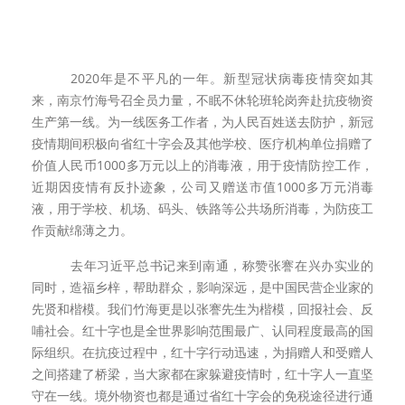
2020年是不平凡的一年。新型冠状病毒疫情突如其
来，南京竹海号召全员力量，不眠不休轮班轮岗奔赴抗疫物资
生产第一线。为一线医务工作者，为人民百姓送去防护，新冠
疫情期间积极向省红十字会及其他学校、医疗机构单位捐赠了
价值人民币
1000
多万元以上的消毒液，用于疫情防控工作，
近期因疫情有反扑迹象，公司又赠送市值
1000
多万元消毒
液，用于学校、机场、码头、铁路等公共场所消毒，为防疫工
作贡献绵薄之力。
去年习近平总书记来到南通，称赞张謇在兴办实业的
同时，造福乡梓，帮助群众，影响深远，是中国民营企业家的
先贤和楷模。我们竹海更是以张謇先生为楷模，回报社会、反
哺社会。红十字也是全世界影响范围最广、认同程度最高的国
际组织。在抗疫过程中，红十字行动迅速，为捐赠人和受赠人
之间搭建了桥梁，当大家都在家躲避疫情时，红十字人一直坚
守在一线。境外物资也都是通过省红十字会的免税途径进行通