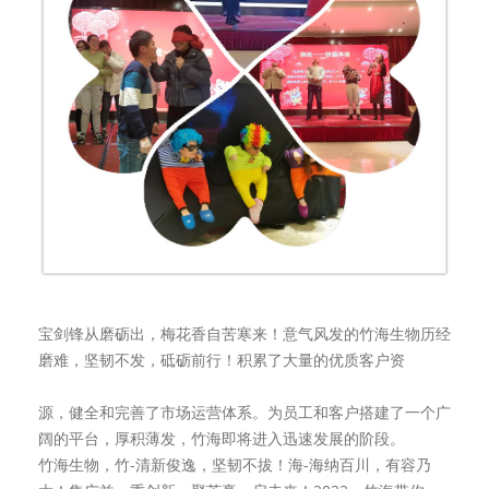
宝剑锋从磨砺出，梅花香自苦寒来！意气风发的竹海生物历经
磨难，坚韧不发，砥砺前行！积累了大量的优质客户资
源，健全和完善了市场运营体系。为员工和客户搭建了一个广
阔的平台，厚积薄发，竹海即将进入迅速发展的阶段。
竹海生物，竹-清新俊逸，坚韧不拔！海-海纳百川，有容乃