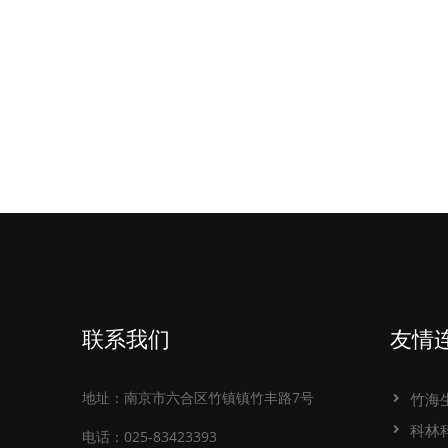
联系我们
友情
地址：南京市六合区竹镇镇竹丰路7号
竹海
科林
电话：025-83423393