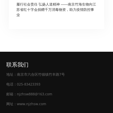
履行社会责任 弘扬人道精神 ——南京竹海生物向江
苏省红十字会捐赠千万消毒物资，助力疫情防控事
业
联系我们
地址：南京市六合区竹镇镇竹丰路7号
电话：025-83423393
邮箱：njzhsw888@163.com
网址：www.njzhsw.com